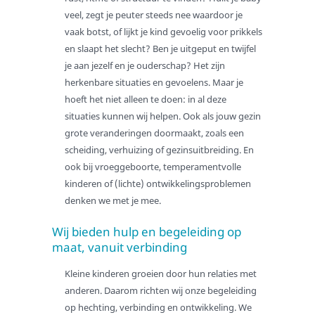
Toekomstbestendige zorg
veel, zegt je peuter steeds nee waardoor je
vaak botst, of lijkt je kind gevoelig voor prikkels
Samenwerking met gemeenten
en slaapt het slecht? Ben je uitgeput en twijfel
Interventies
je aan jezelf en je ouderschap? Het zijn
Wachttijden
herkenbare situaties en gevoelens. Maar je
hoeft het niet alleen te doen: in al deze
Kwaliteit en veiligheid
situaties kunnen wij helpen. Ook als jouw gezin
Fraudebeleid
grote veranderingen doormaakt, zoals een
Aanmelden
scheiding, verhuizing of gezinsuitbreiding. En
ook bij vroeggeboorte, temperamentvolle
Over TiGO
kinderen of (lichte) ontwikkelingsproblemen
Missie en visie
denken we met je mee.
Over Marjolein
Wij bieden hulp en begeleiding op
Samenwerken
maat, vanuit verbinding
Kwalitatieve zorg
Kleine kinderen groeien door hun relaties met
Vertrouwenspersoon akj
anderen. Daarom richten wij onze begeleiding
Veiligheid en klachten
op hechting, verbinding en ontwikkeling. We