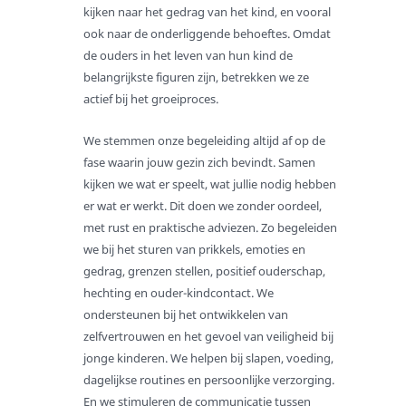
kijken naar het gedrag van het kind, en vooral
Klachtenprocedure
ook naar de onderliggende behoeftes. Omdat
Ambities voor 2025
de ouders in het leven van hun kind de
Verantwoording
belangrijkste figuren zijn, betrekken we ze
actief bij het groeiproces.
Veelgestelde vragen
Aanmelden
We stemmen onze begeleiding altijd af op de
fase waarin jouw gezin zich bevindt. Samen
Ouders
kijken we wat er speelt, wat jullie nodig hebben
Jongeren
er wat er werkt. Dit doen we zonder oordeel,
Verwijzers
met rust en praktische adviezen. Zo begeleiden
we bij het sturen van prikkels, emoties en
Zorg aanvragen
gedrag, grenzen stellen, positief ouderschap,
Zorg via ZIN
hechting en ouder-kindcontact. We
Zorg via een PGB
ondersteunen bij het ontwikkelen van
zelfvertrouwen en het gevoel van veiligheid bij
PGB aanvragen
jonge kinderen. We helpen bij slapen, voeding,
Particuliere zorg
dagelijkse routines en persoonlijke verzorging.
De Jeugdwet
En we stimuleren de communicatie tussen