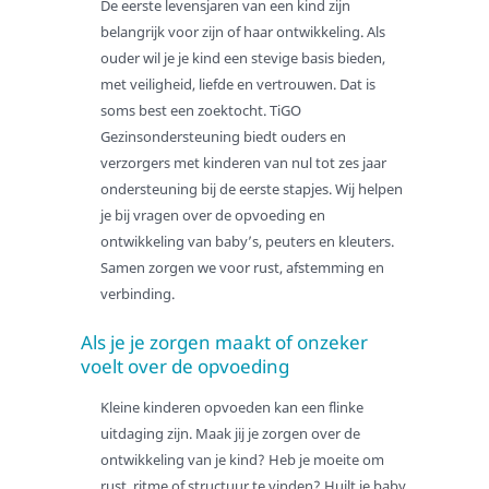
De eerste levensjaren van een kind zijn
Ondersteuning
belangrijk voor zijn of haar ontwikkeling. Als
Bij de eerste stapjes
ouder wil je je kind een stevige basis bieden,
met veiligheid, liefde en vertrouwen. Dat is
Bij opvoeding en gedrag
soms best een zoektocht. TiGO
Bij zorgintensieve kinderen
Gezinsondersteuning biedt ouders en
Bij dyslexie
verzorgers met kinderen van nul tot zes jaar
ondersteuning bij de eerste stapjes. Wij helpen
Bij dyscalculie
je bij vragen over de opvoeding en
Bij hoogbegaafdheid
ontwikkeling van baby’s, peuters en kleuters.
Bij ADD en ADHD
Samen zorgen we voor rust, afstemming en
verbinding.
Bij autisme
Bij trauma
Als je je zorgen maakt of onzeker
voelt over de opvoeding
Bij hechting
Bij scheiding
Kleine kinderen opvoeden kan een flinke
uitdaging zijn. Maak jij je zorgen over de
Bij wet- en regelgeving
ontwikkeling van je kind? Heb je moeite om
Voor verwijzers
rust, ritme of structuur te vinden? Huilt je baby