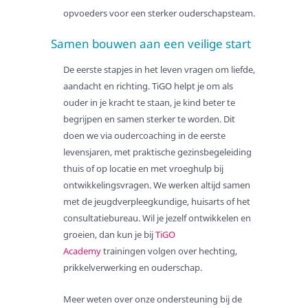
opvoeders voor een sterker ouderschapsteam.
Wet langdurige zorg
Wlz-zorg aanvragen
Samen bouwen aan een veilige start
De eerste stapjes in het leven vragen om liefde,
Werken bij
aandacht en richting. TiGO helpt je om als
Vacatures
ouder in je kracht te staan, je kind beter te
Contact
begrijpen en samen sterker te worden. Dit
doen we via oudercoaching in de eerste
levensjaren, met praktische gezinsbegeleiding
thuis of op locatie en met vroeghulp bij
ontwikkelingsvragen. We werken altijd samen
met de jeugdverpleegkundige, huisarts of het
consultatiebureau. Wil je jezelf ontwikkelen en
groeien, dan kun je bij
TiGO
Academy
trainingen volgen over hechting,
prikkelverwerking en ouderschap.
Meer weten over onze ondersteuning bij de