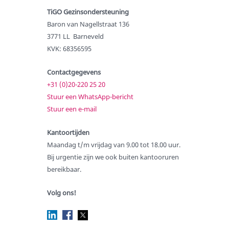
Toekomstbestendige zorg
TiGO Gezinsondersteuning
Baron van Nagellstraat 136
Samenwerking met gemeenten
3771 LL Barneveld
Interventies
KVK: 68356595
Wachttijden
Contactgegevens
Kwaliteit en veiligheid
+31 (0)20-220 25 20
Fraudebeleid
Stuur een WhatsApp-bericht
Aanmelden
Stuur een e-mail
Over TiGO
Kantoortijden
Missie en visie
Maandag t/m vrijdag van 9.00 tot 18.00 uur.
Bij urgentie zijn we ook buiten kantooruren
Over Marjolein
bereikbaar.
Samenwerken
Kwalitatieve zorg
Volg ons!
Vertrouwenspersoon akj
Veiligheid en klachten