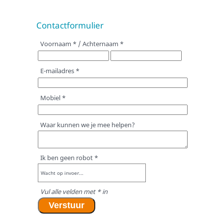
Klachtenprocedure
Contactformulier
Ambities voor 2025
Verantwoording
Voornaam * / Achternaam *
Veelgestelde vragen
E-mailadres *
Aanmelden
Ouders
Mobiel *
Jongeren
Verwijzers
Waar kunnen we je mee helpen?
Zorg aanvragen
Zorg via ZIN
Ik ben geen robot *
Zorg via een PGB
Wacht op invoer...
PGB aanvragen
Vul alle velden met * in
Particuliere zorg
Verstuur
De Jeugdwet