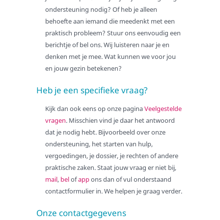
Ondersteuning
ondersteuning nodig? Of heb je alleen
behoefte aan iemand die meedenkt met een
Bij de eerste stapjes
praktisch probleem? Stuur ons eenvoudig een
Bij opvoeding en gedrag
berichtje of bel ons. Wij luisteren naar je en
Bij zorgintensieve kinderen
denken met je mee. Wat kunnen we voor jou
en jouw gezin betekenen?
Bij dyslexie
Bij dyscalculie
Heb je een specifieke vraag?
Bij hoogbegaafdheid
Kijk dan ook eens op onze pagina
Veelgestelde
Bij ADD en ADHD
vragen
. Misschien vind je daar het antwoord
dat je nodig hebt. Bijvoorbeeld over onze
Bij autisme
ondersteuning, het starten van hulp,
Bij trauma
vergoedingen, je dossier, je rechten of andere
Bij hechting
praktische zaken. Staat jouw vraag er niet bij,
mail
,
bel
of
app
ons dan of vul onderstaand
Bij scheiding
contactformulier in. We helpen je graag verder.
Bij wet- en regelgeving
Onze contactgegevens
Voor verwijzers