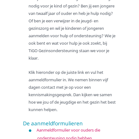
Ondersteuning
nodig voor je kind of gezin? Ben jij een jongere
van twaalf jaar of ouder en heb je hulp nodig?
Bij de eerste stapjes
Of ben je een verwijzer in de jeugd- en
Bij opvoeding en gedrag
gezinszorg en wil je kinderen of jongeren
Bij zorgintensieve kinderen
aanmelden voor hulp of ondersteuning? Wie je
ook bent en wat voor hulp je ook zoekt, bij
Bij dyslexie
TiGO Gezinsondersteuning staan we voor je
Bij dyscalculie
klaar.
Bij hoogbegaafdheid
Klik hieronder op de juiste link en vul het
Bij ADD en ADHD
aanmeldformulier in. We nemen binnen vijf
Bij autisme
dagen contact met je op voor een
Bij trauma
kennismakingsgesprek. Dan kijken we samen
hoe we jou of de jeugdige en het gezin het best
Bij hechting
kunnen helpen.
Bij scheiding
De aanmeldformulieren
Bij wet- en regelgeving
Aanmeldformulier voor ouders die
Voor verwijzers
ondersteuning nodig hebben