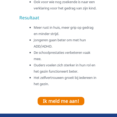
Ook voor wie nog zoekende is naar een
Klachtenprocedure
verklaring voor het gedrag van zijn kind.
Ambities voor 2025
Resultaat
Verantwoording
Meer rust in huis, meer grip op gedrag
Veelgestelde vragen
en minder strijd.
Jongeren gaan beter om met hun
Aanmelden
ADD/ADHD.
Ouders
De schoolprestaties verbeteren vaak
Jongeren
mee.
Verwijzers
Ouders voelen zich sterker in hun rol en
het gezin functioneert beter.
Zorg aanvragen
Het zelfvertrouwen groeit bij iedereen in
Zorg via ZIN
het gezin.
Zorg via een PGB
PGB aanvragen
Ik meld me aan!
Particuliere zorg
De Jeugdwet