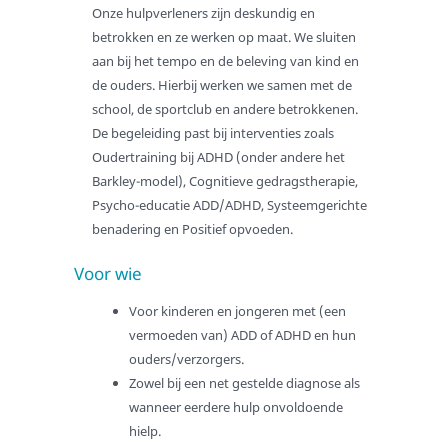
Onze hulpverleners zijn deskundig en
Toekomstbestendige zorg
betrokken en ze werken op maat. We sluiten
Samenwerking met gemeenten
aan bij het tempo en de beleving van kind en
Interventies
de ouders. Hierbij werken we samen met de
school, de sportclub en andere betrokkenen.
Wachttijden
De begeleiding past bij interventies zoals
Kwaliteit en veiligheid
Oudertraining bij ADHD (onder andere het
Fraudebeleid
Barkley-model), Cognitieve gedragstherapie,
Psycho-educatie ADD/ADHD, Systeemgerichte
Aanmelden
benadering en Positief opvoeden.
Over TiGO
Voor wie
Missie en visie
Over Marjolein
Voor kinderen en jongeren met (een
vermoeden van) ADD of ADHD en hun
Samenwerken
ouders/verzorgers.
Kwalitatieve zorg
Zowel bij een net gestelde diagnose als
Vertrouwenspersoon akj
wanneer eerdere hulp onvoldoende
hielp.
Veiligheid en klachten