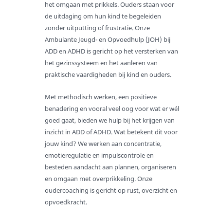
het omgaan met prikkels. Ouders staan voor
Ondersteuning
de uitdaging om hun kind te begeleiden
Bij de eerste stapjes
zonder uitputting of frustratie. Onze
Bij opvoeding en gedrag
Ambulante Jeugd- en Opvoedhulp (JOH) bij
ADD en ADHD is gericht op het versterken van
Bij zorgintensieve kinderen
het gezinssysteem en het aanleren van
Bij dyslexie
praktische vaardigheden bij kind en ouders.
Bij dyscalculie
Met methodisch werken, een positieve
Bij hoogbegaafdheid
benadering en vooral veel oog voor wat er wél
Bij ADD en ADHD
goed gaat, bieden we hulp bij het krijgen van
Bij autisme
inzicht in ADD of ADHD. Wat betekent dit voor
jouw kind? We werken aan concentratie,
Bij trauma
emotieregulatie en impulscontrole en
Bij hechting
besteden aandacht aan plannen, organiseren
Bij scheiding
en omgaan met overprikkeling. Onze
oudercoaching is gericht op rust, overzicht en
Bij wet- en regelgeving
opvoedkracht.
Voor verwijzers