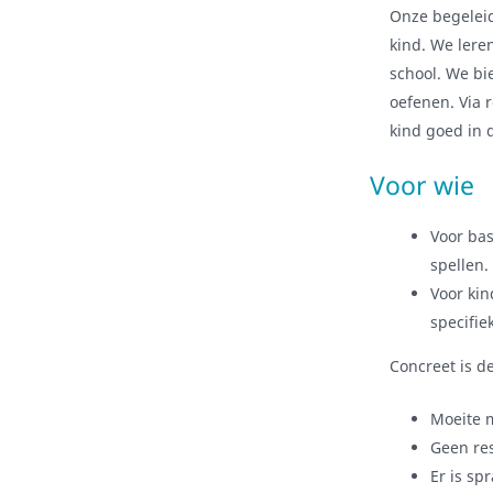
Onze begeleid
kind. We lere
school. We bi
oefenen. Via 
kind goed in 
Voor wie
Voor bas
spellen.
Voor kin
specifie
Concreet is d
Moeite m
Geen res
Er is sp