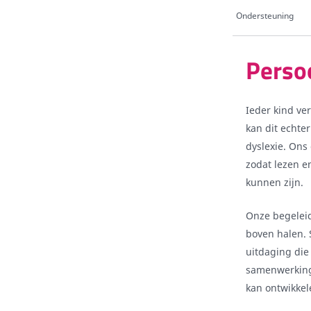
Ondersteuning
Persoo
Ieder kind ve
kan dit echte
dyslexie. Ons
zodat lezen e
kunnen zijn.
Onze begeleid
boven halen. 
uitdaging die
samenwerking 
kan ontwikkele