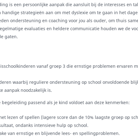
ing is een persoonlijke aanpak die aansluit bij de interesses en t
n handige strategieën aan om met dyslexie om te gaan in het dagel
eden ondersteuning en coaching voor jou als ouder, om thuis same
regelmatige evaluaties en heldere communicatie houden we de voo
de gaten.
isschoolkinderen vanaf groep 3 die ernstige problemen ervaren m
deren waarbij reguliere ondersteuning op school onvoldoende blij
ke aanpak noodzakelijk is.
e begeleiding passend als je kind voldoet aan deze kenmerken:
et lezen of spellen (lagere score dan de 10% laagste groep op sch
ultaat, ondanks intensieve hulp op school.
rake van ernstige en blijvende lees- en spellingproblemen.