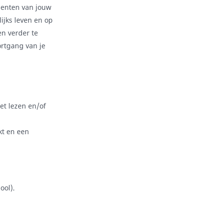
alenten van jouw
ijks leven en op
n verder te
rtgang van je
et lezen en/of
kt en een
ool).