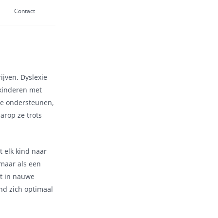
Contact
ijven. Dyslexie
 kinderen met
 te ondersteunen,
arop ze trots
t elk kind naar
maar als een
rt in nauwe
nd zich optimaal